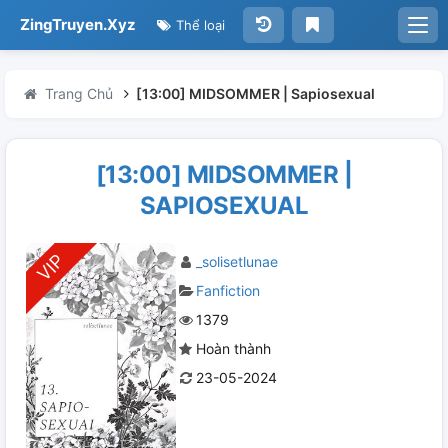
ZingTruyen.Xyz
Thể loại
Trang Chủ
[13:00] MIDSOMMER | Sapiosexual
[13:00] MIDSOMMER |
SAPIOSEXUAL
_solisetlunae
Fanfiction
1379
Hoàn thành
23-05-2024