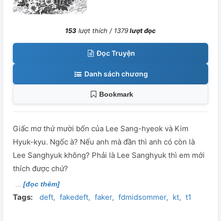
153
lượt thích /
1379
lượt đọc
Đọc Truyện
Danh sách chương
Bookmark
Giấc mơ thứ mười bốn của Lee Sang-hyeok và Kim
Hyuk-kyu. Ngốc à? Nếu anh mà đần thì anh có còn là
Lee Sanghyuk không? Phải là Lee Sanghyuk thì em mới
thích được chứ?
[đọc thêm]
Tags:
deft
fakedeft
faker
fdmidsommer
kt
t1