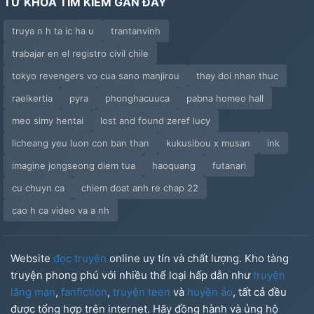
TỪ KHÓA TÌM KIẾM GẦN ĐÂY
truya n h ta ic ha u
trantanvinh
trabajar en el registro civil chile
tokyo revengers vo cua sano manjirou
thay doi nhan thuc
raelkertia
pyra
phonghacuuca
pabna homeo hall
meo simy hentai
lost and found zeref lucy
licheang yeu luon con ban than
kukusibou x musan
ink
imagine jongseong diem tua
haoquang
futanari
cu chuyn ca
chiem doat anh re chap 22
cao h ca video va a nh
Website
đọc truyện
online uy tín và chất lượng. Kho tàng
truyện phong phú với nhiều thể loại hấp dẫn như
truyện
lãng mạn
,
fanfiction
,
truyện teen
và
huyền ảo
, tất cả đều
được tổng hợp trên internet. Hãy đồng hành và ủng hộ