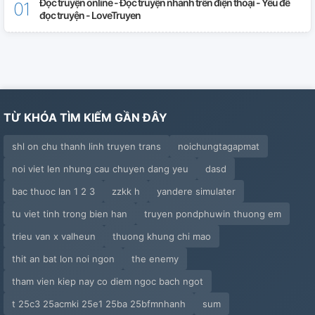
Đọc truyện online - Đọc truyện nhanh trên điện thoại - Yêu để
đọc truyện - LoveTruyen
TỪ KHÓA TÌM KIẾM GẦN ĐÂY
shl on chu thanh linh truyen trans
noichungtagapmat
noi viet len nhung cau chuyen dang yeu
dasd
bac thuoc lan 1 2 3
zzkk h
yandere simulater
tu viet tinh trong bien han
truyen pondphuwin thuong em
trieu van x valheun
thuong khung chi mao
thit an bat lon noi ngon
the enemy
tham vien kiep nay co diem ngoc bach ngot
t 25c3 25acmki 25e1 25ba 25bfmnhanh
sum