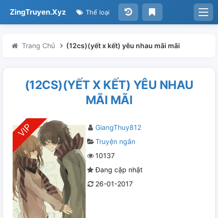
ZingTruyen.Xyz
Thể loại
Trang Chủ
(12cs)(yết x kết) yêu nhau mãi mãi
(12CS)(YẾT X KẾT) YÊU NHAU
MÃI MÃI
GiangThuy812
Truyện ngắn
10137
Đang cập nhật
26-01-2017