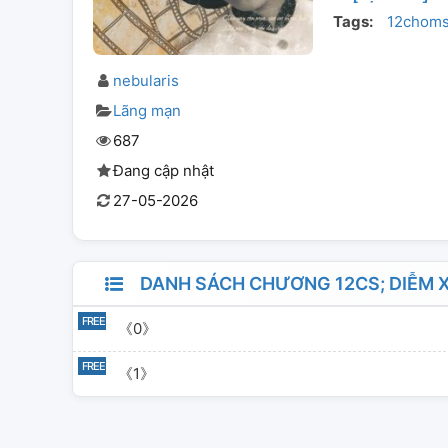
Tags:
12chom
nebularis
Lãng mạn
687
Đang cập nhật
27-05-2026
DANH SÁCH CHƯƠNG 12CS; DIỄM 
《0》
《1》