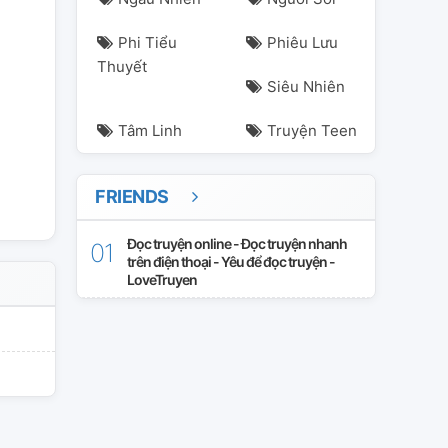
anma
songngu
songtu
sutu
thienbinh
thienyet
xunu
Phi Tiểu
Phiêu Lưu
Thuyết
Siêu Nhiên
Tâm Linh
Truyện Teen
FRIENDS
Đọc truyện online - Đọc truyện nhanh
trên điện thoại - Yêu để đọc truyện -
LoveTruyen