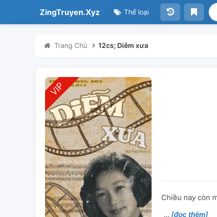
ZingTruyen.Xyz
Thể loại
Trang Chủ
12cs; Diễm xưa
Chiều nay còn m
[đọc thêm]