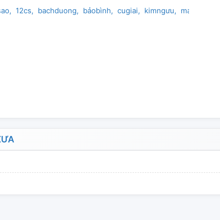
sao
12cs
bachduong
bảobình
cugiai
kimngưu
makết
nh
XƯA