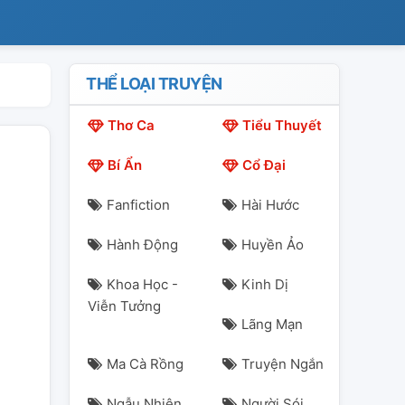
THỂ LOẠI TRUYỆN
Thơ Ca
Tiểu Thuyết
Bí Ẩn
Cổ Đại
Fanfiction
Hài Hước
Hành Động
Huyền Ảo
Khoa Học -
Kinh Dị
Viễn Tưởng
Lãng Mạn
Ma Cà Rồng
Truyện Ngắn
Ngẫu Nhiên
Người Sói