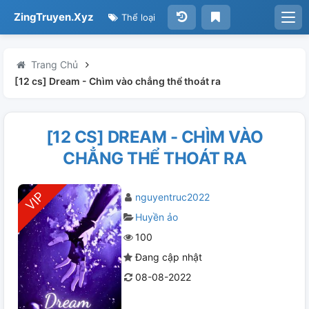
ZingTruyen.Xyz
Thể loại
Trang Chủ
[12 cs] Dream - Chìm vào chẳng thể thoát ra
[12 CS] DREAM - CHÌM VÀO
CHẲNG THỂ THOÁT RA
nguyentruc2022
Huyền ảo
100
Đang cập nhật
08-08-2022