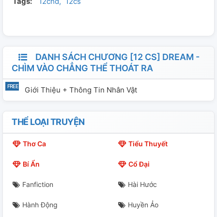
Tags:
12chd
12cs
DANH SÁCH CHƯƠNG [12 CS] DREAM -
CHÌM VÀO CHẲNG THỂ THOÁT RA
Giới Thiệu + Thông Tin Nhân Vật
THỂ LOẠI TRUYỆN
Thơ Ca
Tiểu Thuyết
Bí Ẩn
Cổ Đại
Fanfiction
Hài Hước
Hành Động
Huyền Ảo