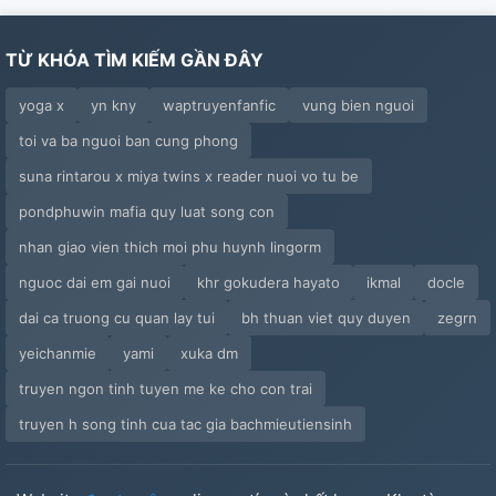
TỪ KHÓA TÌM KIẾM GẦN ĐÂY
yoga x
yn kny
waptruyenfanfic
vung bien nguoi
toi va ba nguoi ban cung phong
suna rintarou x miya twins x reader nuoi vo tu be
pondphuwin mafia quy luat song con
nhan giao vien thich moi phu huynh lingorm
nguoc dai em gai nuoi
khr gokudera hayato
ikmal
docle
dai ca truong cu quan lay tui
bh thuan viet quy duyen
zegrn
yeichanmie
yami
xuka dm
truyen ngon tinh tuyen me ke cho con trai
truyen h song tinh cua tac gia bachmieutiensinh