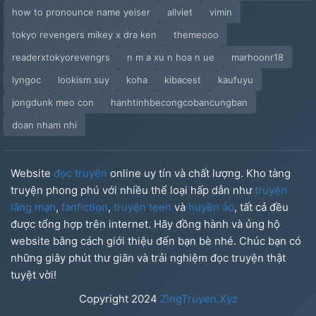
how to pronounce name yeiser
allviet
vimin
tokyo revengers mikey x dra ken
themeooo
readerxtokyorevengrs
n m a xu n hoa n ue
marhoonr18
lyngoc
lookism suy
koha
kibacest
kaufuyu
jongdunk meo con
hanhtinhbecongcobancungban
doan nham nhi
Website
đọc truyện
online uy tín và chất lượng. Kho tàng
truyện phong phú với nhiều thể loại hấp dẫn như
truyện
lãng mạn
,
fanfiction
,
truyện teen
và
huyền ảo
, tất cả đều
được tổng hợp trên internet. Hãy đồng hành và ủng hộ
website bằng cách giới thiệu đến bạn bè nhé. Chúc bạn có
những giây phút thư giãn và trải nghiệm đọc truyện thật
tuyệt vời!
Copyright
2024
ZingTruyen.Xyz