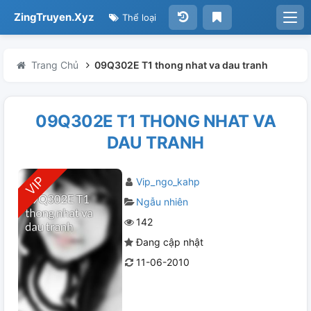
ZingTruyen.Xyz
Thể loại
Trang Chủ
09Q302E T1 thong nhat va dau tranh
09Q302E T1 THONG NHAT VA
DAU TRANH
Vip_ngo_kahp
Ngẫu nhiên
142
Đang cập nhật
11-06-2010