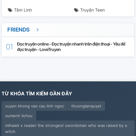
Tâm Linh
Truyện Teen
FRIENDS
Đọc truyện online - Đọc truyện nhanh trên điện thoại - Yêu để
đọc truyện - LoveTruyen
TỪ KHÓA TÌM KIẾM GẦN ĐÂY
xuyen khong vao cau linh ngoc
thuonglanquyet
sumenh lichsu
mihawk x reader the strongest swordsman who was raised by a
witch